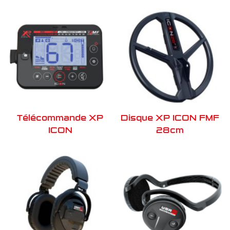
Télécommande XP
Disque XP ICON FMF
ICON
28cm