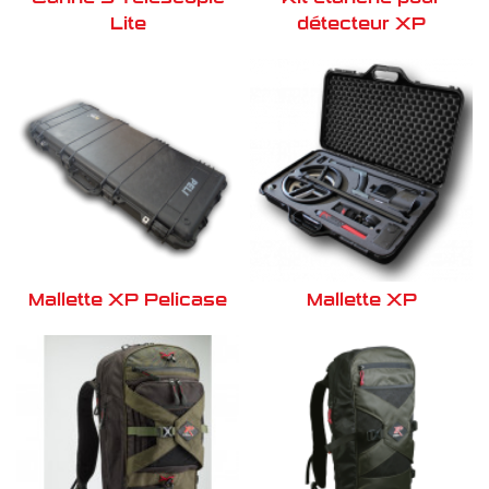
Lite
détecteur XP
Mallette XP Pelicase
Mallette XP