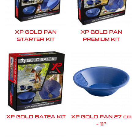
XP GOLD PAN
XP GOLD PAN
STARTER KIT
PREMIUM KIT
XP GOLD BATEA KIT
XP GOLD PAN 27 cm
– 11’’