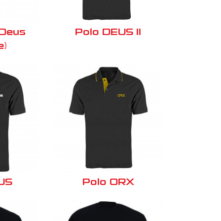
 Deus
Polo DEUS II
e)
US
Polo ORX