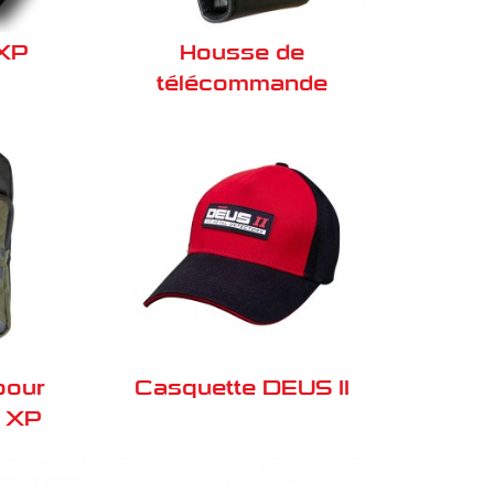
 XP
Housse de
télécommande
pour
Casquette DEUS II
e XP