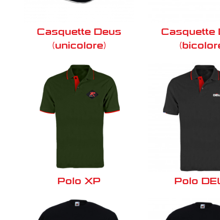
Casquette Deus
Casquette
(unicolore)
(bicolor
Polo XP
Polo DE