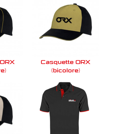
 ORX
Casquette ORX
re)
(bicolore)