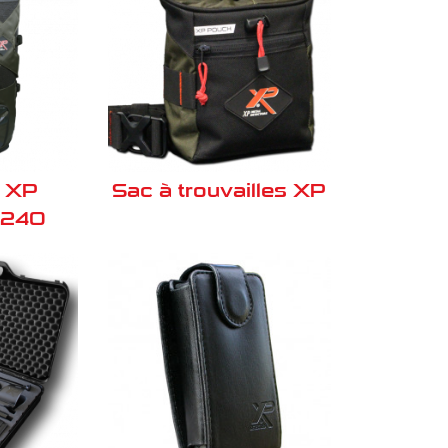
s XP
Sac à trouvailles XP
 240