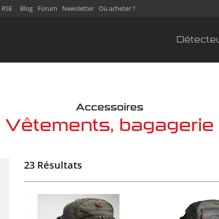
 RSE
Blog
Forum
Newsletter
Où acheter ?
Détecte
Accessoires
Vêtements, bagagerie
23 Résultats