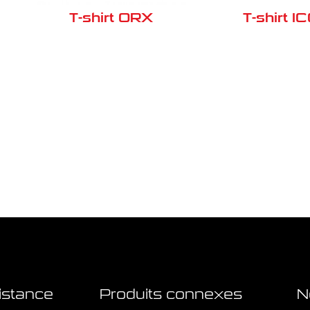
T-shirt ORX
T-shirt I
istance
Produits connexes
N