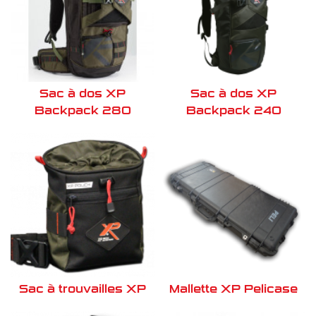
Sac à dos XP
Sac à dos XP
Backpack 280
Backpack 240
Sac à trouvailles XP
Mallette XP Pelicase