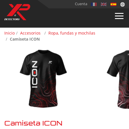
Cuenta
Inicio
Accesorios
Ropa, fundas y mochilas
Camiseta ICON
Camiseta ICON