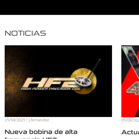
NOTICIAS
25/04/2025 • j.fernandez
05/09/202
Nueva bobina de alta
Actua