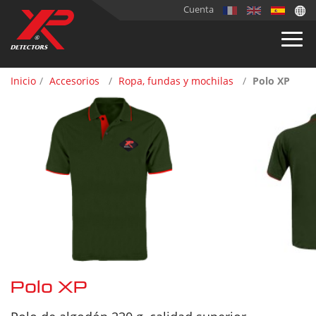
Cuenta
Inicio
Accesorios
Ropa, fundas y mochilas
Polo XP
Polo XP