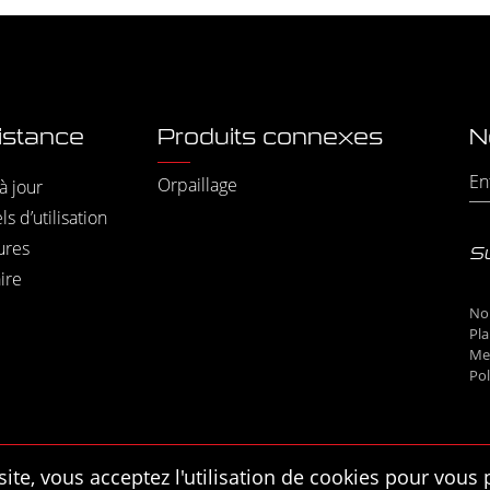
istance
Produits connexes
N
Orpaillage
à jour
s d’utilisation
ures
S
ire
No
Pla
Men
Pol
site, vous acceptez l'utilisation de cookies pour vous 