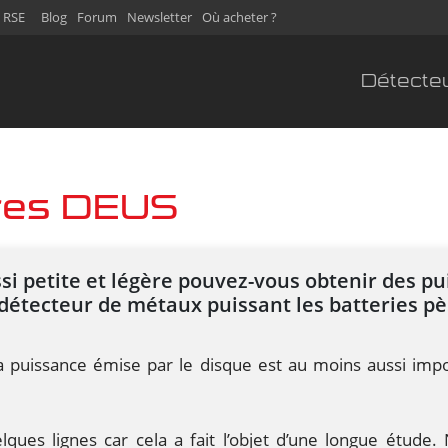
 RSE
Blog
Forum
Newsletter
Où acheter ?
Détecte
ires DEUS
i petite et légère pouvez-vous obtenir des pu
détecteur de métaux puissant les batteries pè
e, la puissance émise par le disque est au moins aussi i
quelques lignes car cela a fait l’objet d’une longue étu