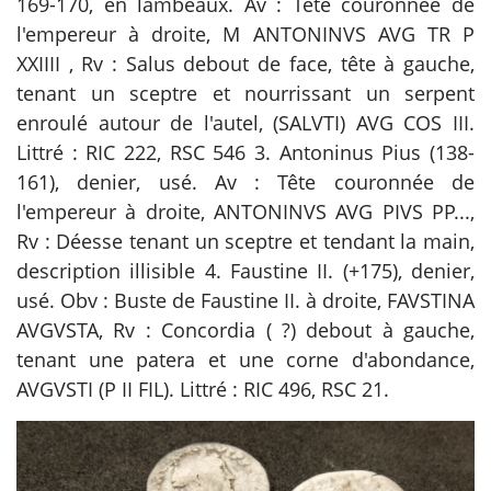
169-170, en lambeaux. Av : Tête couronnée de
l'empereur à droite, M ANTONINVS AVG TR P
XXIIII , Rv : Salus debout de face, tête à gauche,
tenant un sceptre et nourrissant un serpent
enroulé autour de l'autel, (SALVTI) AVG COS III.
Littré : RIC 222, RSC 546 3. Antoninus Pius (138-
161), denier, usé. Av : Tête couronnée de
l'empereur à droite, ANTONINVS AVG PIVS PP...,
Rv : Déesse tenant un sceptre et tendant la main,
description illisible 4. Faustine II. (+175), denier,
usé. Obv : Buste de Faustine II. à droite, FAVSTINA
AVGVSTA, Rv : Concordia ( ?) debout à gauche,
tenant une patera et une corne d'abondance,
AVGVSTI (P II FIL). Littré : RIC 496, RSC 21.