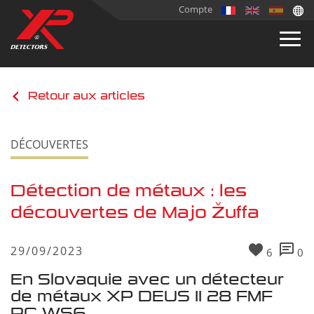
Compte
Retour aux articles
DÉCOUVERTES
Détection de métaux : les
découvertes de Majo Žuffa
29/09/2023
6
0
En Slovaquie avec un détecteur
de métaux XP DEUS II 28 FMF
RC WS6