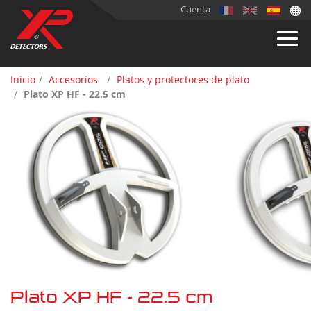
Cuenta
Inicio
Accesorios
Platos y protectores de plato
Plato XP HF - 22.5 cm
Plato XP HF - 22.5 cm