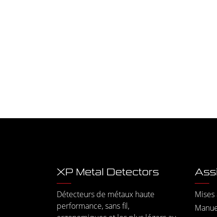
XP Metal Detectors
Ass
Détecteurs de métaux haute
Mises 
performance, sans fil,
Manuel