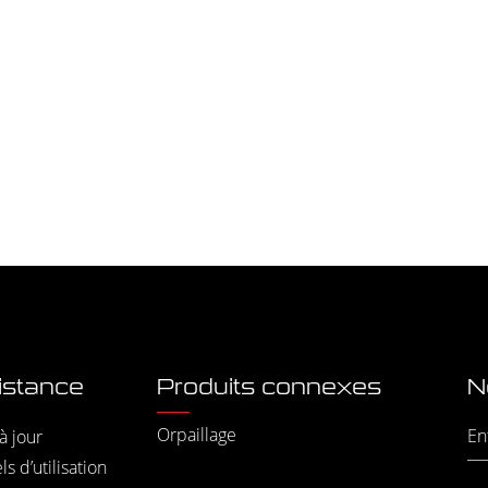
istance
Produits connexes
N
Orpaillage
à jour
s d’utilisation