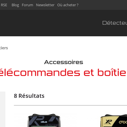
 RSE
Blog
Forum
Newsletter
Où acheter ?
Détecte
tiers
Accessoires
élécommandes et boîtie
8 Résultats