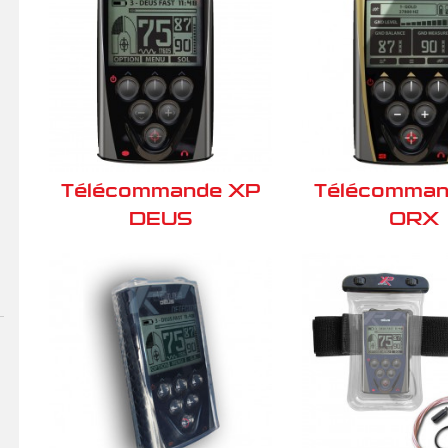
Télécommande XP
Télécomman
DEUS
ORX