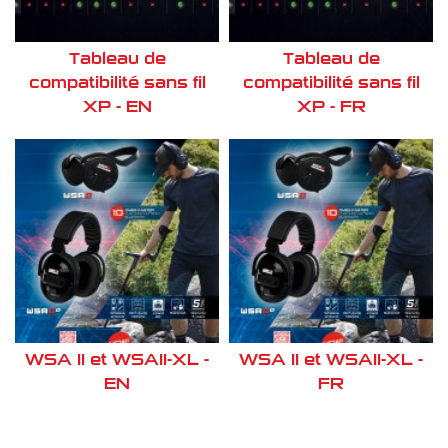
Tableau de
Tableau de
compatibilité sans fil
compatibilité sans fil
XP - EN
XP - FR
WSA II et WSAII-XL -
WSA II et WSAII-XL -
EN
FR